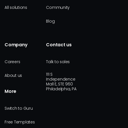
All solutions
Community
Blog
Company
Contact us
Careers
Talk to sales
111 S
About us
Independence
Mall E, STE 960
Philadelphia, PA
More
Switch to Guru
Free Templates