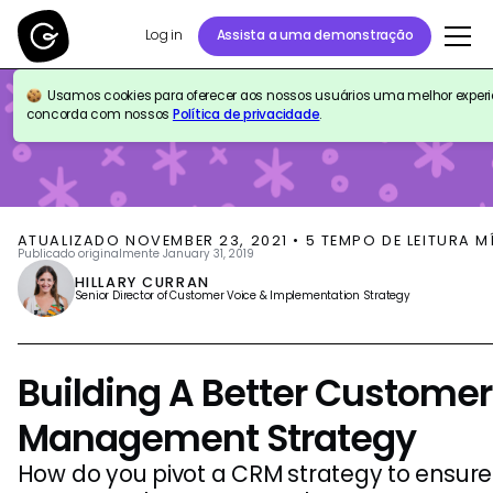
Log in
Assista a uma demonstração
Usamos cookies para oferecer aos nossos usuários uma melhor experiên
BLOG
CUSTOMER SUPPORT
concorda com nossos
Política de privacidade
.
ATUALIZADO
NOVEMBER 23, 2021
•
5
TEMPO DE LEITURA M
Publicado originalmente
January 31, 2019
HILLARY CURRAN
Senior Director of Customer Voice & Implementation Strategy
Building A Better Customer
Management Strategy
How do you pivot a CRM strategy to ensure