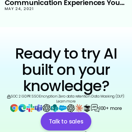
Communication Experiences Your
Customers Will Love
MAY 24, 2021
Ready to try AI
built on your
knowledge?
SOC 2
|
GDPR
|
SSO
|
Encryption
|
Zero data retention
|
Data Masking (DLP)
|
Learn more
100+ more
Talk to sales