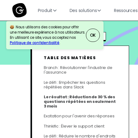
Produit
Des solutions
Ressources
Nous utilisons des cookies pour offrir
une meilleure expérience à nos utilisateurs.
OK
BLOG
CUSTOMER SPOTLIGHT
AI
En utilisant ce site, vous acceptez nos
Politique de confidentialité
.
TABLE DES MATIÈRES
Branch : Révolutionner l'industrie de
l'assurance
Le défi : Empêcher les questions
répétées dans Slack
Le résultat : Réduction de 30 % des
questions répétées en seulement
3 mois
Excitation pour l'avenir des réponses
Thinkific : Élever le support client
Le défi : Réduire le nombre d'endroits