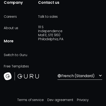
Company
Contact us
Careers
Talk to sales
111 S
About us
Independence
Mall E, STE 960
Philadelphia, PA
More
Switch to Guru
Free Templates
French (Standard)
Terms of service
Dev agreement
Privacy