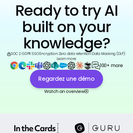
Ready to try AI
built on your
knowledge?
SOC 2
|
GDPR
|
SSO
|
Encryption
|
Zero data retention
|
Data Masking (DLP)
|
Learn more
100+ more
Regardez une démo
Watch an overview