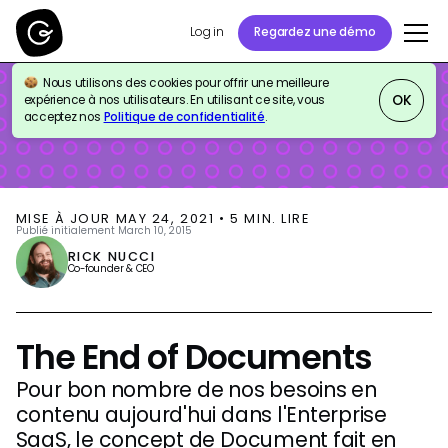
Log in
Regardez une démo
Nous utilisons des cookies pour offrir une meilleure
BLOG
SALES ENABLEMENT
OK
expérience à nos utilisateurs. En utilisant ce site, vous
acceptez nos
Politique de confidentialité
.
MISE À JOUR
MAY 24, 2021
•
5
MIN. LIRE
Publié initialement
March 10, 2015
RICK NUCCI
Co-founder & CEO
The End of Documents
Pour bon nombre de nos besoins en
contenu aujourd'hui dans l'Enterprise
SaaS, le concept de Document fait en