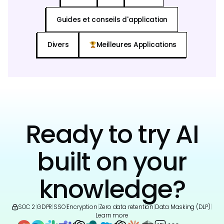
Guides et conseils d'application
Divers
Meilleures Applications
Ready to try AI
built on your
knowledge?
SOC 2
|
GDPR
|
SSO
|
Encryption
|
Zero data retention
|
Data Masking (DLP)
|
Learn more