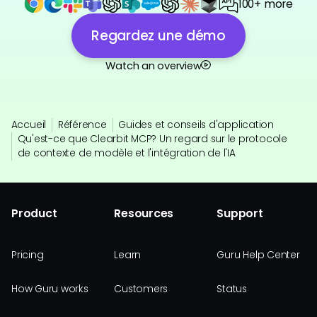
100+ more
Regardez une démo
Watch an overview
Accueil
Référence
Guides et conseils d'application
Qu'est-ce que Clearbit MCP? Un regard sur le protocole
de contexte de modèle et l'intégration de l'IA
Product
Resources
Support
Pricing
Learn
Guru Help Center
How Guru works
Customers
Status