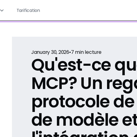
Tarification
January 30, 2026
•
7
min lecture
Qu'est-ce qu
MCP? Un rega
protocole de
de modèle e