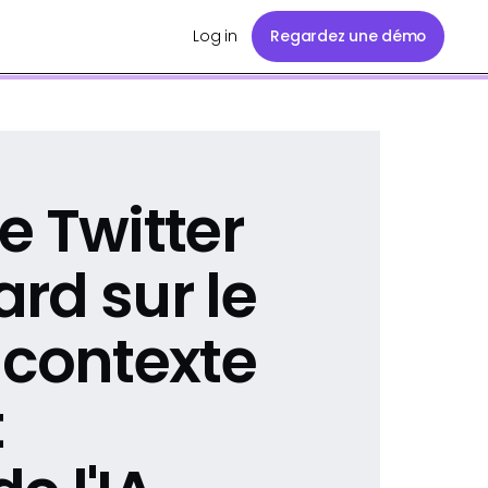
Log in
Regardez une démo
e Twitter
rd sur le
 contexte
t