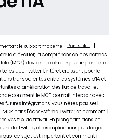
de l'IA
Points clés
s alimentant le support moderne
continue d'évoluer, la compréhension des normes
èle (MCP) devient de plus en plus importante
lles que Twitter. L'intérêt croissant pour le
tions transparentes entre les systèmes d'IA et
unités d'amélioration des flux de travail et
emandé comment le MCP pourrait interagir avec
es futures intégrations, vous n'êtes pas seul.
 du MCP dans l'écosystème Twitter et comment il
dans vos flux de travail. En plongeant dans ce
urs de Twitter, et les implications plus larges
urquoi ce sujet est important et comment il