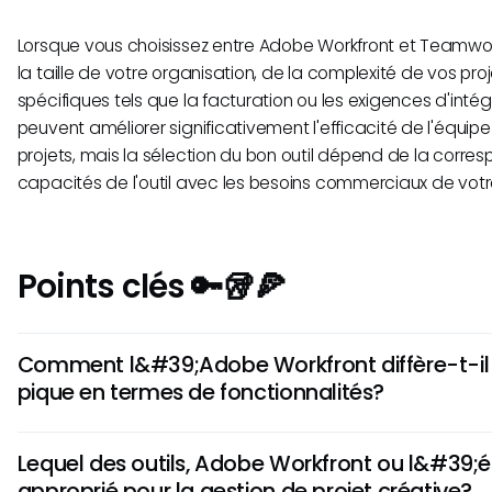
Lorsque vous choisissez entre Adobe Workfront et Team
la taille de votre organisation, de la complexité de vos pro
spécifiques tels que la facturation ou les exigences d'intég
peuvent améliorer significativement l'efficacité de l'équipe 
projets, mais la sélection du bon outil dépend de la corr
capacités de l'outil avec les besoins commerciaux de votr
Points clés 🔑🥡🍕
Comment l&#39;Adobe Workfront diffère-t-il
pique en termes de fonctionnalités?
Adobe Workfront offre des outils de gestion des ressource
Lequel des outils, Adobe Workfront ou l&#39;éq
efficaces, adaptés aux projets d'entreprise de grande env
approprié pour la gestion de projet créative?