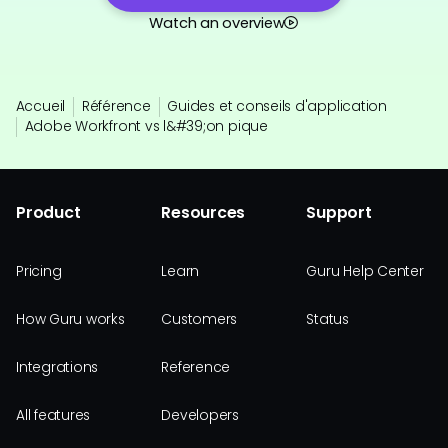
Watch an overview
Accueil
Référence
Guides et conseils d'application
Adobe Workfront vs l&#39;on pique
Product
Resources
Support
Pricing
Learn
Guru Help Center
How Guru works
Customers
Status
Integrations
Reference
All features
Developers