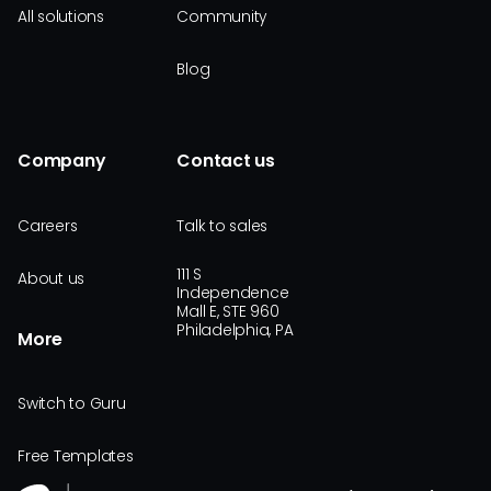
All solutions
Community
Blog
Company
Contact us
Careers
Talk to sales
111 S
About us
Independence
Mall E, STE 960
Philadelphia, PA
More
Switch to Guru
Free Templates