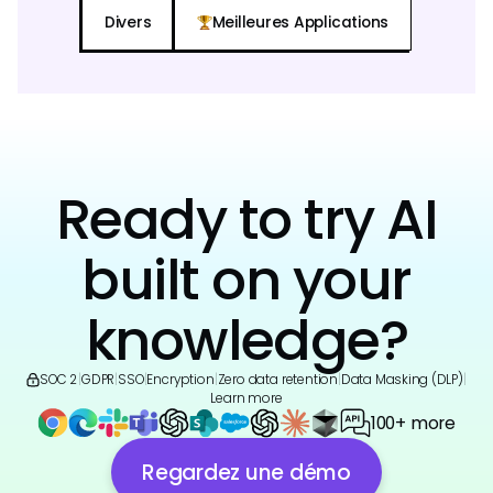
Divers
Meilleures Applications
Ready to try AI
built on your
knowledge?
SOC 2
|
GDPR
|
SSO
|
Encryption
|
Zero data retention
|
Data Masking (DLP)
|
Learn more
100+ more
Regardez une démo