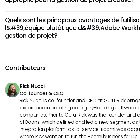
l'On pique est connu pour ses fonctionnalités de gestion d
collaboration intuitives, adaptées aux petites équipes La d
Si vous vous concentrez sur les projets créatifs nécessitant 
taille et la complexité des projets chacun des outils est c
Quels sont les principaux avantages de l'utilis
flux de travail d'approbation, Adobe Workfront est la meille
l&#39;équipe plutôt que d&#39;Adobe Workfr
intégration avec Adobe Creative Cloud améliore le flux de t
gestion de projet?
côté, l'On pique se distingue en matière de délégué des t
communication, ce qui en fait une option solide pour les é
cherchant la collaboration
L'On pique s'illustre par son interface utilisateur conviviale e
ce qui en fait une option préférée pour les équipes cherc
rapide sans entraîne d'une formation étendue En outre, la st
Contributeurs
attrayante de l'On pique est áirable pour les petites entre
solution de gestion de projet économique
Rick Nucci
Co-founder & CEO
Rick Nucci is co-founder and CEO at Guru. Rick bring
experience in creating category-leading software s
companies. Prior to Guru, Rick was the founder and c
of Boomi, which defined and led a new segment as t
integration platform-as-a-service. Boomi was acquir
where Rick went on to run the Boomi business for Dell