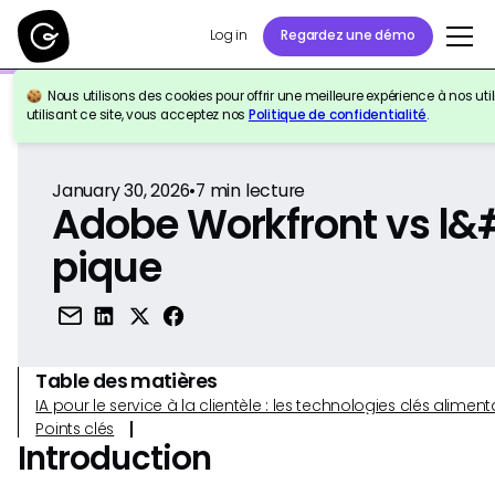
Log in
Regardez une démo
Nous utilisons des cookies pour offrir une meilleure expérience à nos util
Retour à la référence
utilisant ce site, vous acceptez nos
Politique de confidentialité
.
January 30, 2026
•
7
min lecture
Adobe Workfront vs l&
pique
Table des matières
IA pour le service à la clientèle : les technologies clés alim
Points clés
Introduction