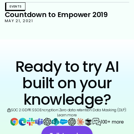
EVENTS
Countdown to Empower 2019
MAY 21, 2021
Ready to try AI
built on your
knowledge?
SOC 2
|
GDPR
|
SSO
|
Encryption
|
Zero data retention
|
Data Masking (DLP)
|
Learn more
100+ more