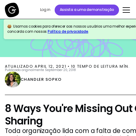
Log in
Assista a uma demonstração
Usamos cookies para oferecer aos nossos usuários uma melhor experiên
BLOG
KNOWLEDGE MANAGEMENT
concorda com nossos
Política de privacidade
.
ATUALIZADO
APRIL 12, 2021
•
10
TEMPO DE LEITURA MÍN.
Publicado originalmente
September 20, 2018
CHANDLER SOPKO
8 Ways You're Missing Ou
Sharing
Toda organização lida com a falta de co