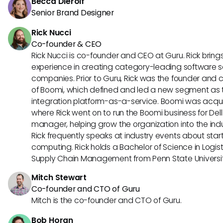
Becca Dierolf
Senior Brand Designer
Rick Nucci
Co-founder & CEO
Rick Nucci is co-founder and CEO at Guru. Rick bring
experience in creating category-leading software s
companies. Prior to Guru, Rick was the founder and c
of Boomi, which defined and led a new segment as t
integration platform-as-a-service. Boomi was acquir
where Rick went on to run the Boomi business for Dell
manager, helping grow the organization into the indus
Rick frequently speaks at industry events about sta
computing. Rick holds a Bachelor of Science in Logist
Supply Chain Management from Penn State Universit
Mitch Stewart
Co-founder and CTO of Guru
Mitch is the co-founder and CTO of Guru.
Bob Horan