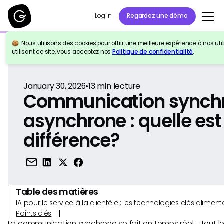
Log in
Regardez une démo
Nous utilisons des cookies pour offrir une meilleure expérience à nos util
Retour à la référence
utilisant ce site, vous acceptez nos
Politique de confidentialité
.
January 30, 2026
•
13
min lecture
Communication synchr
asynchrone : quelle est
différence?
Table des matières
IA pour le service à la clientèle : les technologies clés alim
Points clés
La communication synchrone se fait en temps réel - tout l