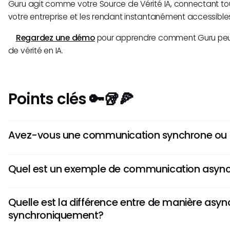
Guru agit comme votre Source de Vérité IA, connectant tou
votre entreprise et les rendant instantanément accessibles
Regardez une démo
pour apprendre comment Guru peut
de vérité en IA.
Points clés 🔑🥡🍕
Avez-vous une communication synchrone ou
La différence entre la communication synchrone et asynch
Quel est un exemple de communication asyn
communication synchrone se produit en temps réel, tandi
asynchrone permet des réponses différées.
Un exemple de communication asynchrone est l'envoi d'un 
Quelle est la différence entre de manière asyn
destinataire peut répondre plus tard au lieu de le faire i
synchroniquement?