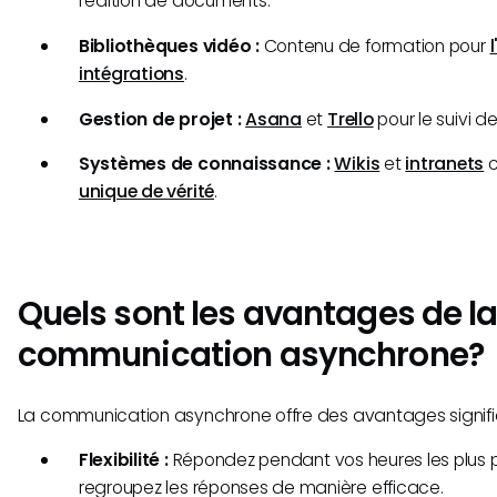
l'édition de documents.
Bibliothèques vidéo :
Contenu de formation pour
intégrations
.
Gestion de projet :
Asana
et
Trello
pour le suivi d
Systèmes de connaissance :
Wikis
et
intranets
c
unique de vérité
.
Quels sont les avantages de l
communication asynchrone?
La communication asynchrone offre des avantages signific
Flexibilité :
Répondez pendant vos heures les plus 
regroupez les réponses de manière efficace.