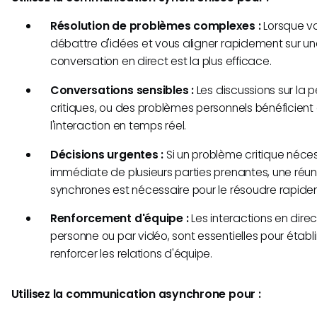
Résolution de problèmes complexes :
Lorsque vo
débattre d'idées et vous aligner rapidement sur une
conversation en direct est la plus efficace.
Conversations sensibles :
Les discussions sur la p
critiques, ou des problèmes personnels bénéficien
l'interaction en temps réel.
Décisions urgentes :
Si un problème critique néces
immédiate de plusieurs parties prenantes, une réun
synchrones est nécessaire pour le résoudre rapide
Renforcement d'équipe :
Les interactions en direc
personne ou par vidéo, sont essentielles pour établi
renforcer les relations d'équipe.
Utilisez la communication asynchrone pour :