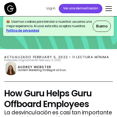
Log in
Ver una demostración
Usamos cookies para brindar a nuestros usuarios una
BLOG
KNOWLEDGE MANAGEMENT
Bueno
mejor experiencia. Al usar este sitio, aceptas nuestras
Política de privacidad
.
ACTUALIZADO
FEBRUARY 3, 2022
•
11
LECTURA MÍNIMA
Publicado originalmente
February 3, 2022
AUDREY WEBSTER
Content Marketing Strategist at Guru
How Guru Helps Guru
Offboard Employees
La desvinculación es casi tan importante