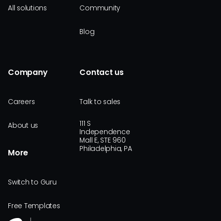
All solutions
Community
Blog
Company
Contact us
Careers
Talk to sales
111 S
About us
Independence
Mall E, STE 960
Philadelphia, PA
More
Switch to Guru
Free Templates