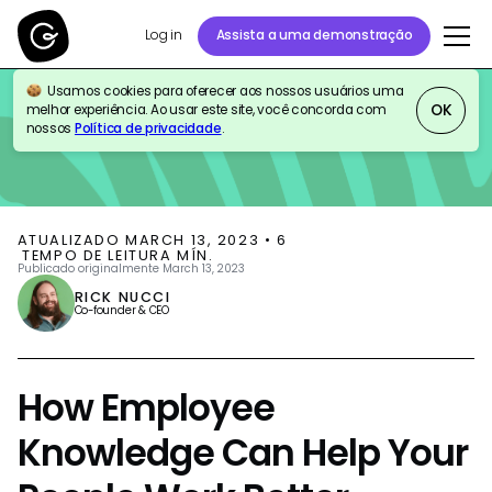
Log in
Assista a uma demonstração
Usamos cookies para oferecer aos nossos usuários uma
BLOG
KNOWLEDGE MANAGEMENT
PRODUCT UPDATES
OK
melhor experiência. Ao usar este site, você concorda com
nossos
Política de privacidade
.
ATUALIZADO
MARCH 13, 2023
•
6
TEMPO DE LEITURA MÍN.
Publicado originalmente
March 13, 2023
RICK NUCCI
Co-founder & CEO
How Employee
Knowledge Can Help Your