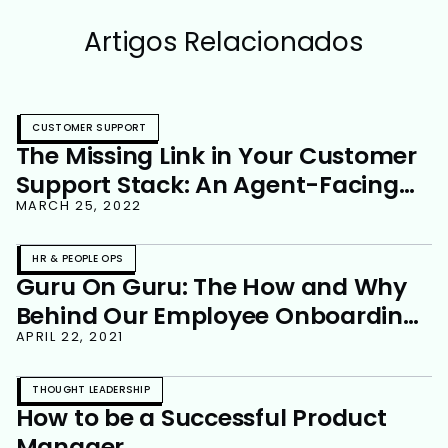
Artigos Relacionados
CUSTOMER SUPPORT
The Missing Link in Your Customer
Support Stack: An Agent-Facing
Knowledge Base
MARCH 25, 2022
HR & PEOPLE OPS
Guru On Guru: The How and Why
Behind Our Employee Onboarding
Process
APRIL 22, 2021
THOUGHT LEADERSHIP
How to be a Successful Product
Manager