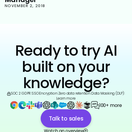
NOVEMBER 2, 2018
Ready to try AI
built on your
knowledge?
SOC 2
|
GDPR
|
SSO
|
Encryption
|
Zero data retention
|
Data Masking (DLP)
|
Learn more
100+ more
Talk to sales
Watch an overview