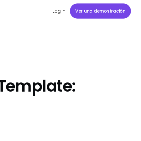
Log in
Ver una demostración
Template: