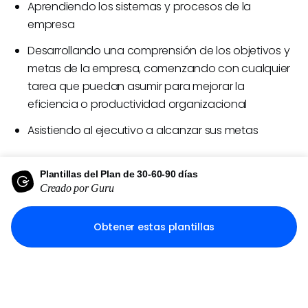
Aprendiendo los sistemas y procesos de la
empresa
Desarrollando una comprensión de los objetivos y
metas de la empresa, comenzando con cualquier
tarea que puedan asumir para mejorar la
eficiencia o productividad organizacional
Asistiendo al ejecutivo a alcanzar sus metas
Plan de 30-60-90 días para gerentes de
Plantillas del Plan de 30-60-90 días
IT
Creado por Guru
Para nuevos gerentes de IT y equipos de IT
Obtener estas plantillas
subcontratados, tener un plan de 30-60-90 días
puede ayudarles a ponerse al día rápidamente,
proporcionarles las herramientas para comenzar con
fuerza y apoyar a su equipo desde el primer día.