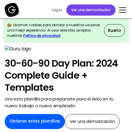
Ver una demostración
Log in
Usamos cookies para brindar a nuestros usuarios
Bueno
una mejor experiencia. Al usar este sitio, aceptas
Volver a la galería de plantillas
nuestras
Política de privacidad
.
30-60-90 Day Plan: 2024
Complete Guide +
Templates
Usa esta plantilla para prepararte para el éxito en tu
nuevo trabajo o nuevo empleado.
Obtener estas plantillas
Ver una demostración