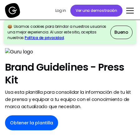
Ver una demostración
Log in
Usamos cookies para brindar a nuestros usuarios
Bueno
una mejor experiencia. Al usar este sitio, aceptas
Volver a la galería de plantillas
nuestras
Política de privacidad
.
Brand Guidelines - Press
Kit
Usa esta plantilla para consolidar la información de tu kit
de prensa y equipar a tu equipo con el conocimiento de
marca actualizado que necesitan.
Obtener la plantilla