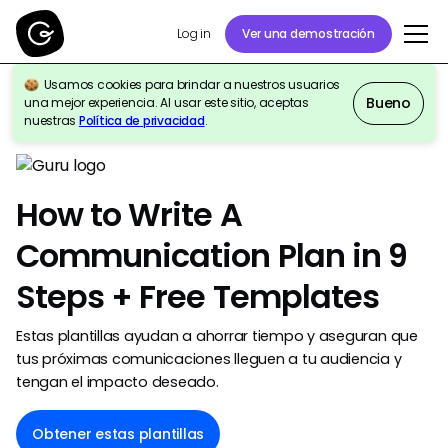
Ver una demostración
Log in
Usamos cookies para brindar a nuestros usuarios
Bueno
una mejor experiencia. Al usar este sitio, aceptas
Volver a la galería de plantillas
nuestras
Política de privacidad
.
How to Write A
Communication Plan in 9
Steps + Free Templates
Estas plantillas ayudan a ahorrar tiempo y aseguran que
tus próximas comunicaciones lleguen a tu audiencia y
tengan el impacto deseado.
Obtener estas plantillas