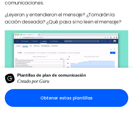
comunicaciones.
¿Leyeron y entendieron el mensaje? ¿Tomarán la
acción deseada? ¿Qué pasa si no leen el mensaje?
Plantillas de plan de comunicación
Creado por Guru
Obtener estas plantillas
¿Quieres saber si tus empleados han leído una pieza
importante de información que compartiste? Utiliza
los
datos a nivel de carta
de Guru para compartir
información con equipos y empleados específicos
dentro de tu organización. Guru facilita que los