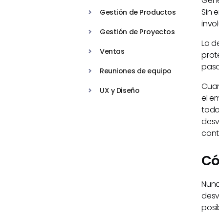
Gene
Sin 
Gestión de Productos
invo
Gestión de Proyectos
La d
Ventas
prot
paso
Reuniones de equipo
Cuan
UX y Diseño
el e
todo
desv
cont
Có
Nunc
desv
posi