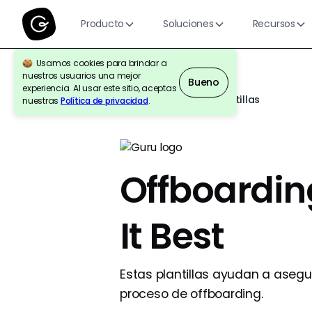
Producto
Soluciones
Recursos
Usamos cookies para brindar a
nuestros usuarios una mejor
Bueno
experiencia. Al usar este sitio, aceptas
Volver a la galería de plantillas
nuestras
Política de privacidad
.
Offboardin
It Best
Estas plantillas ayudan a asegu
proceso de offboarding.