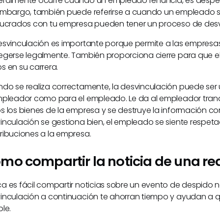
ralmente ocurre cuando un empleado renuncia, es desped
embargo, también puede referirse a cuando un empleado se 
lucrados con tu empresa pueden tener un proceso de des
esvinculación es importante porque permite a las empresas
egerse legalmente. También proporciona cierre para que e
s en su carrera.
do se realiza correctamente, la desvinculación puede ser 
mpleador como para el empleado. Le da al empleador tranq
s los bienes de la empresa y se destruye la información co
inculación se gestiona bien, el empleado se siente respet
ribuciones a la empresa.
mo compartir la noticia de una re
a es fácil compartir noticias sobre un evento de despido ne
inculación a continuación te ahorran tiempo y ayudan a qu
ble.