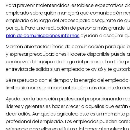
Para prevenir malentendidos, establece expectativas cla
empleado sobre quién manejará qué comunicación nec
empleado a lo largo del proceso para asegurarte de q
por qué. Para una reducción de personal más grande, 
plan de comunicaciones internas
ayudan a asegurar qu
Mantén abiertas las líneas de comunicación para que
y expresar preocupaciones. Hacerte disponible puede a
confianza del equipo a lo largo del proceso. También p
entrevista de salida si un empleado te avisó y te gustar
Sé respetuoso con el tiempo y la energía del empleado du
límites siempre son importantes, aún más durante la des
Ayuda con la transición profesional proporcionando recu
líderes y gerentes es hacer crecer a aquellos que están a
decir adiós. Aunque es agridulce, este es un momento p
profesional del empleado. Los empleados pueden carece
referencia para ellos en el futuro. Informar al emplead