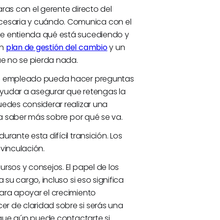
ras con el gerente directo del
esaria y cuándo. Comunica con el
ue entienda qué está sucediendo y
un
plan de gestión del cambio
y un
e no se pierda nada.
 el empleado pueda hacer preguntas
yudar a asegurar que retengas la
uedes considerar realizar una
ía saber más sobre por qué se va.
rante esta difícil transición. Los
vinculación.
rsos y consejos. El papel de los
 su cargo, incluso si eso significa
ara apoyar el crecimiento
r de claridad sobre si serás una
o que aún puede contactarte si