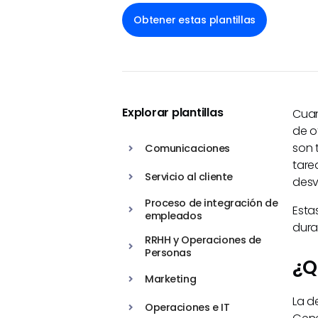
Obtener estas plantillas
Explorar plantillas
Cuan
de o
son 
Comunicaciones
tare
Servicio al cliente
desv
Proceso de integración de
Esta
empleados
dura
RRHH y Operaciones de
Personas
¿Q
Marketing
La d
Operaciones e IT