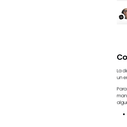
Co
La d
un e
Para
mant
algu