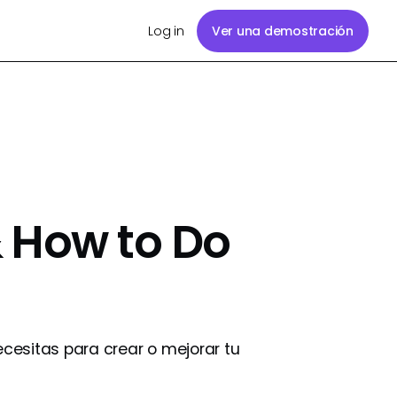
Log in
Ver una demostración
& How to Do
ecesitas para crear o mejorar tu