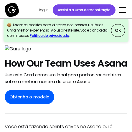
Assista a uma demonstração
Log in
Usamos cookies para oferecer aos nossos usuários
OK
uma melhor experiência. Ao usar este site, você concorda
Voltar para galeria de modelos
com nossos
Política de privacidade
.
How Our Team Uses Asana
Use este Card como um local para padronizar diretrizes
sobre a melhor maneira de usar o Asana.
Obtenha o modelo
Você está fazendo sprints ativos no Asana ou é