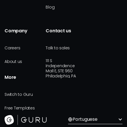
Blog
Company
Contact us
Careers
Talk to sales
111 S
About us
Independence
Mall E, STE 960
Philadelphia, PA
More
Switch to Guru
Free Templates
Portuguese