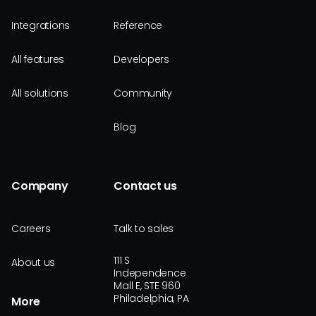
Integrations
Reference
All features
Developers
All solutions
Community
Blog
Company
Contact us
Careers
Talk to sales
111 S
About us
Independence
Mall E, STE 960
Philadelphia, PA
More