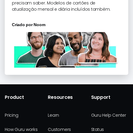
precisam saber. Modelos de cartões de
atualização mensal e diária incluídos também.
Criado por
Noom
Product
Resources
Support
Pricing
Learn
Guru Help Center
How Guru works
Customers
Status