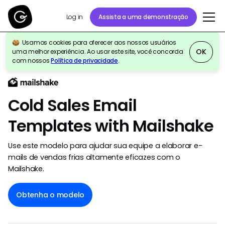
Assista a uma demonstração
Log in
Usamos cookies para oferecer aos nossos usuários
OK
uma melhor experiência. Ao usar este site, você concorda
Voltar para galeria de modelos
com nossos
Política de privacidade
.
Cold Sales Email
Templates with Mailshake
Use este modelo para ajudar sua equipe a elaborar e-
mails de vendas frias altamente eficazes com o
Mailshake.
Obtenha o modelo